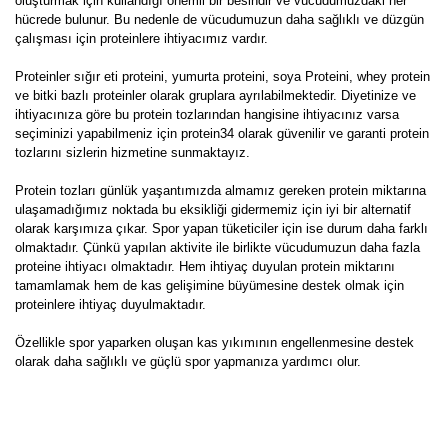
oluşturmak için kullandığı önemli bir besindir ve vücudumuzdaki her
hücrede bulunur. Bu nedenle de vücudumuzun daha sağlıklı ve düzgün
çalışması için proteinlere ihtiyacımız vardır.
Proteinler sığır eti proteini, yumurta proteini, soya Proteini, whey protein
ve bitki bazlı proteinler olarak gruplara ayrılabilmektedir. Diyetinize ve
ihtiyacınıza göre bu protein tozlarından hangisine ihtiyacınız varsa
seçiminizi yapabilmeniz için protein34 olarak güvenilir ve garanti protein
tozlarını sizlerin hizmetine sunmaktayız.
Protein tozları günlük yaşantımızda almamız gereken protein miktarına
ulaşamadığımız noktada bu eksikliği gidermemiz için iyi bir alternatif
olarak karşımıza çıkar. Spor yapan tüketiciler için ise durum daha farklı
olmaktadır. Çünkü yapılan aktivite ile birlikte vücudumuzun daha fazla
proteine ihtiyacı olmaktadır. Hem ihtiyaç duyulan protein miktarını
tamamlamak hem de kas gelişimine büyümesine destek olmak için
proteinlere ihtiyaç duyulmaktadır.
Özellikle spor yaparken oluşan kas yıkımının engellenmesine destek
olarak daha sağlıklı ve güçlü spor yapmanıza yardımcı olur.