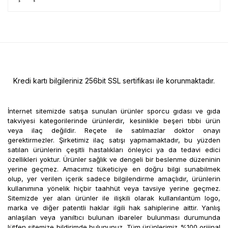
Kredi kartı bilgileriniz 256bit SSL sertifikası ile korunmaktadır.
İnternet sitemizde satışa sunulan ürünler sporcu gıdası ve gıda
takviyesi kategorilerinde ürünlerdir, kesinlikle beşeri tıbbi ürün
veya ilaç değildir. Reçete ile satılmazlar doktor onayı
gerektirmezler. Şirketimiz ilaç satışı yapmamaktadır, bu yüzden
satılan ürünlerin çeşitli hastalıkları önleyici ya da tedavi edici
özellikleri yoktur. Ürünler sağlık ve dengeli bir beslenme düzeninin
yerine geçmez. Amacımız tüketiciye en doğru bilgi sunabilmek
olup, yer verilen içerik sadece bilgilendirme amaçlıdır, ürünlerin
kullanımına yönelik hiçbir taahhüt veya tavsiye yerine geçmez.
Sitemizde yer alan ürünler ile ilişkili olarak kullanılantüm logo,
marka ve diğer patentli haklar ilgili hak sahiplerine aittir. Yanlış
anlaşılan veya yanıltıcı bulunan ibareler bulunması durumunda
lütfen sitemize bildirimde bulununuz. Tüm ürünlerimiz %100 orijinal