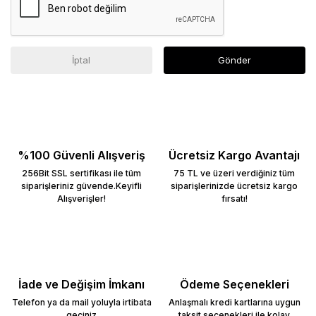
İptal
Gönder
%100 Güvenli Alışveriş
Ücretsiz Kargo Avantajı
256Bit SSL sertifikası ile tüm
75 TL ve üzeri verdiğiniz tüm
siparişleriniz güvende.Keyifli
siparişlerinizde ücretsiz kargo
Alışverişler!
fırsatı!
İade ve Değişim İmkanı
Ödeme Seçenekleri
Telefon ya da mail yoluyla irtibata
Anlaşmalı kredi kartlarına uygun
geçiniz
taksit seçenekleri ile kolay