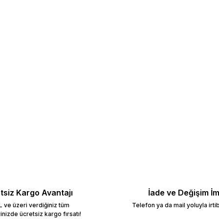
Bu ürüne ilk yorumu siz yapın!
Yorum Yaz
tsiz Kargo Avantajı
İade ve Değişim İ
 ve üzeri verdiğiniz tüm
Telefon ya da mail yoluyla irti
rinizde ücretsiz kargo fırsatı!