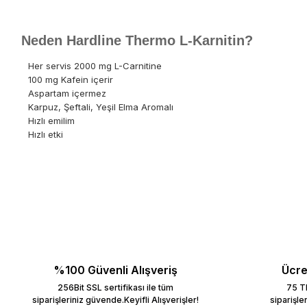
Neden Hardline Thermo L-Karnitin?
Her servis 2000 mg L-Carnitine
100 mg Kafein içerir
Aspartam içermez
Karpuz, Şeftali, Yeşil Elma Aromalı
Hızlı emilim
Hızlı etki
%100 Güvenli Alışveriş
Ücre
256Bit SSL sertifikası ile tüm
75 TL
siparişleriniz güvende.Keyifli Alışverişler!
siparişle