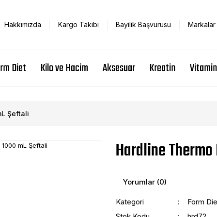
Hakkımızda
Kargo Takibi
Bayilik Başvurusu
Markalar
rm Diet
Kilo ve Hacim
Aksesuar
Kreatin
Vitamin
L Şeftali
Hardline Thermo 
Yorumlar (0)
Kategori
Form Die
Stok Kodu
hrd72