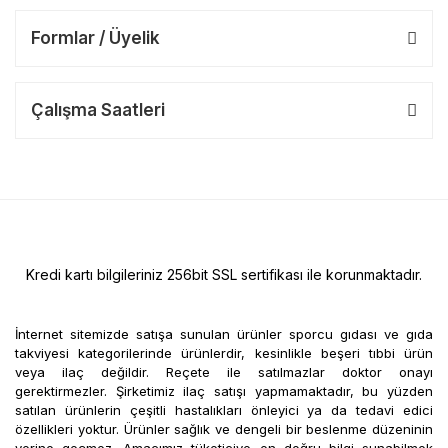
Formlar / Üyelik
Çalışma Saatleri
Kredi kartı bilgileriniz 256bit SSL sertifikası ile korunmaktadır.
İnternet sitemizde satışa sunulan ürünler sporcu gıdası ve gıda
takviyesi kategorilerinde ürünlerdir, kesinlikle beşeri tıbbi ürün
veya ilaç değildir. Reçete ile satılmazlar doktor onayı
gerektirmezler. Şirketimiz ilaç satışı yapmamaktadır, bu yüzden
satılan ürünlerin çeşitli hastalıkları önleyici ya da tedavi edici
özellikleri yoktur. Ürünler sağlık ve dengeli bir beslenme düzeninin
yerine geçmez. Amacımız tüketiciye en doğru bilgi sunabilmek