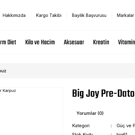
Hakkımızda
Kargo Takibi
Bayilik Başvurusu
Markalar
rm Diet
Kilo ve Hacim
Aksesuar
Kreatin
Vitamin
puz
Big Joy Pre-Dato
Yorumlar (0)
Kategori
Güç ve 
Stok Kodu
big61