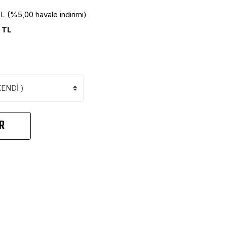
TL (%5,00 havale indirimi)
 TL
R