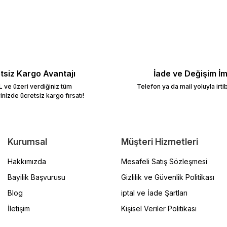
Bu ürüne ilk yorumu siz yapın!
Yorum Yaz
tsiz Kargo Avantajı
İade ve Değişim İ
 ve üzeri verdiğiniz tüm
Telefon ya da mail yoluyla irti
rinizde ücretsiz kargo fırsatı!
Kurumsal
Müşteri Hizmetleri
Hakkımızda
Mesafeli Satış Sözleşmesi
Bayilik Başvurusu
Gizlilik ve Güvenlik Politikası
Blog
iptal ve İade Şartları
İletişim
Kişisel Veriler Politikası