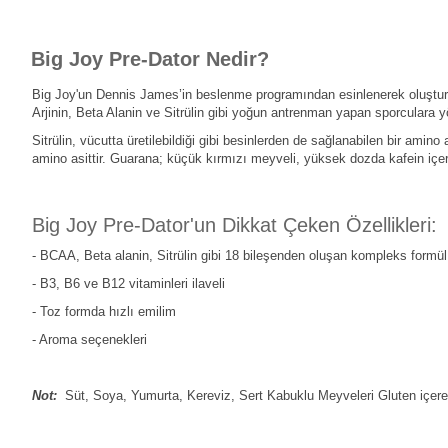
Big Joy Pre-Dator Nedir?
Big Joy'un Dennis James’in beslenme programından esinlenerek oluştur
Arjinin, Beta Alanin ve Sitrülin gibi yoğun antrenman yapan sporculara yö
Sitrülin, vücutta üretilebildiği gibi besinlerden de sağlanabilen bir amino 
amino asittir. Guarana; küçük kırmızı meyveli, yüksek dozda kafein içeren
Big Joy Pre-Dator'un Dikkat Çeken Özellikleri:
- BCAA, Beta alanin, Sitrülin gibi 18 bileşenden oluşan kompleks formül
- B3, B6 ve B12 vitaminleri ilaveli
- Toz formda hızlı emilim
- Aroma seçenekleri
Not:
Süt, Soya, Yumurta, Kereviz, Sert Kabuklu Meyveleri Gluten içeren t